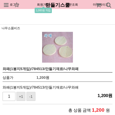
만들기스쿨
로그인
회원가입
주문조회
마이페이지
1,000원 적립
나무소품비즈
와패(1봉지5개입)/784513/만들기재료/나무와패
상품가
1,200
원
와패(1봉지5개입)/784513/만들기재료/나무와패
1,200
원
+1
-1
1,200
총 상품 금액
원