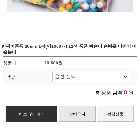
반짝이퐁퐁 20mm 1봉(약1000개) 12색 폼폼 밤송이 솜방울 어린이 미
술놀이
상품가
19,500원
색상
0
총 상품 금액
원
바로 구매하기
장바구니
관심상품