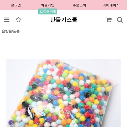
로그인
회원가입
주문조회
마이페이지
1,000원 적립
만들기스쿨
솜방울/퐁퐁