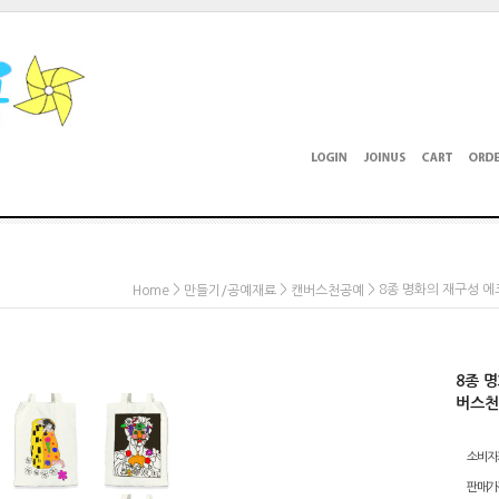
>
>
> 8종 명화의 재구성 에
Home
만들기/공예재료
캔버스천공예
8종 
버스천
소비자
판매가