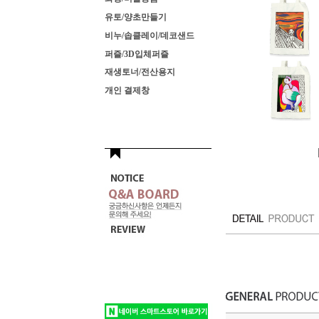
유토/양초만들기
비누/솝클레이/데코샌드
퍼즐/3D입체퍼즐
재생토너/전산용지
개인 결제창