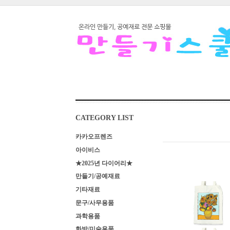
CATEGORY LIST
카카오프렌즈
아이비스
★2025년 다이어리★
만들기/공예재료
기타재료
문구/사무용품
과학용품
화방/미술용품