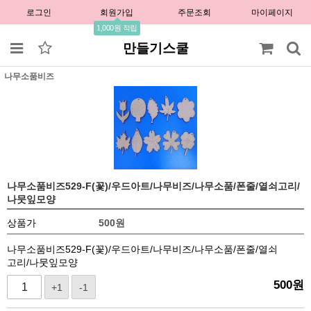
로그인
회원가입
주문조회
마이페이지
1,000원 적립
만들기스쿨
나무소품비즈
나무소품비즈529-F(꽃)/우드아트/나무비즈/나무소품/폰줄/열쇠고리/
나뭇잎모양
상품가
500
원
나무소품비즈529-F(꽃)/우드아트/나무비즈/나무소품/폰줄/열쇠
고리/나뭇잎모양
500
원
+1
-1