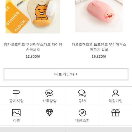
카카오프렌즈 쿠션마우스패드 라이언
카오프렌즈 리틀프렌즈 무선마우스
손목보호
어피치 얼굴
12,800원
19,820원
더보기
(
1
/
4
)
+
공지사항
카톡상담
Q&A
회원가입
리뷰
배송조회