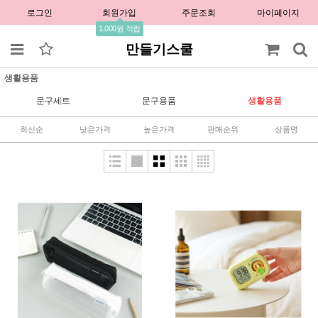
로그인
회원가입
주문조회
마이페이지
1,000원 적립
만들기스쿨
생활용품
문구세트
문구용품
생활용품
최신순
낮은가격
높은가격
판매순위
상품명