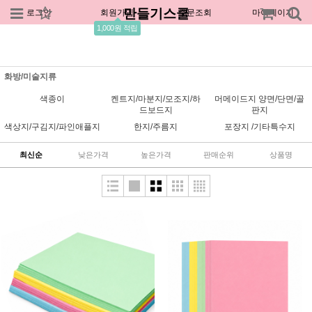
만들기스쿨
로그인
회원가입
주문조회
마이페이지
1,000원 적립
화방/미술지류
색종이
켄트지/마분지/모조지/하
머메이드지 양면/단면/골
드보드지
판지
색상지/구김지/파인애플지
한지/주름지
포장지 /기타특수지
최신순
낮은가격
높은가격
판매순위
상품명