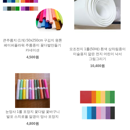
큰주름지 (1개) 50x250cm 구김지 원톤
페이퍼플라워 주름종이 꽃다발만들기
모조전지 1롤(50매) 흰색 상차림종이
카네이션
미술용지 얇은 전지 어린이 낙서
4,500원
그림그리기
10,400원
눈망사 1롤 포장지 꽃다발 꽃바구니
발포 스치로폴 알갱이 망사 포장지
4,800원