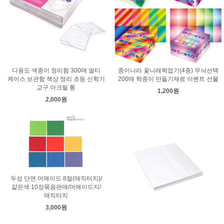
다용도 색종이 정리함 300매 멀티
종이나라 꽃나래학접기(4종) 무늬선택
케이스 보관함 책상 정리 초등 신학기
200매 학종이 만들기재료 이벤트 선물
교구 아크릴 통
1,200원
2,000원
두성 단면 머메이드 8절(매직터치)/
같은색 10장묶음판매/머메이드지/
매직터치
3,000원