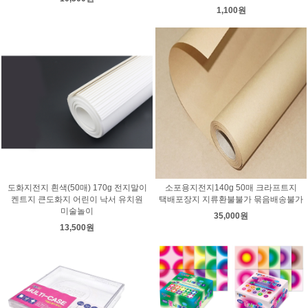
1,100원
도화지전지 흰색(50매) 170g 전지말이
소포용지전지140g 50매 크라프트지
켄트지 큰도화지 어린이 낙서 유치원
택배포장지 지류환불불가 묶음배송불가
미술놀이
35,000원
13,500원